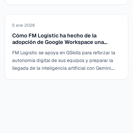
Gemini. GSkills aporta un marco sencillo, visible y
motivador a través de la gamificación y los
recorridos compartidos.
5 ene 2026
Cómo FM Logistic ha hecho de la
adopción de Google Workspace una
palanca para la IA con GSkills
FM Logistic se apoya en GSkills para reforzar la
autonomía digital de sus equipos y preparar la
llegada de la inteligencia artificial con Gemini.
Gracias a una plataforma clara, recorridos guiados
y casos de uso concretos, la empresa instala usos
sólidos y duraderos en el corazón de su
estrategia digital.