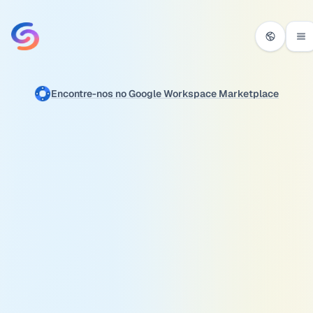
Ir para o conteúdo
Encontre-nos no Google Workspace Marketplace