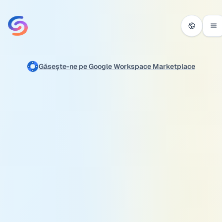
Salt la conținut
Găsește-ne pe Google Workspace Marketplace