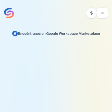
Ir al contenido
Encuéntranos en Google Workspace Marketplace