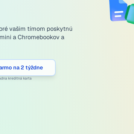
ktoré vašim tímom poskytnú
emini a Chromebookov a
armo na 2 týždne
adna kreditná karta