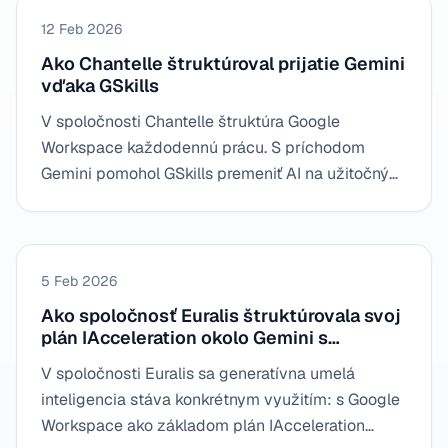
12 Feb 2026
Ako Chantelle štruktúroval prijatie Gemini
vďaka GSkills
V spoločnosti Chantelle štruktúra Google
Workspace každodennú prácu. S príchodom
Gemini pomohol GSkills premeniť AI na užitočný
reflex: postupné prijatie, osvedčené postupy a
rast kompetencií zosúladený s obchodnými
potrebami.
5 Feb 2026
Ako spoločnosť Euralis štruktúrovala svoj
plán IAcceleration okolo Gemini s
pomocou GSkills
V spoločnosti Euralis sa generatívna umelá
inteligencia stáva konkrétnym využitím: s Google
Workspace ako základom plán IAcceleration