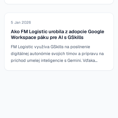
štruktúruje prijatie Gemini. GSkills poskytuje
jednoduchý, viditeľný a motivujúci rámec
prostredníctvom gamifikácie a zdieľaných ciest.
5 Jan 2026
Ako FM Logistic urobila z adopcie Google
Workspace páku pre AI s GSkills
FM Logistic využíva GSkills na posilnenie
digitálnej autonómie svojich tímov a prípravu na
príchod umelej inteligencie s Gemini. Vďaka
prehľadnej platforme, riadeným trasám a
konkrétnym prípadom použitia spoločnosť
zavádza solídne a trvalé postupy do centra svojej
digitálnej stratégie.