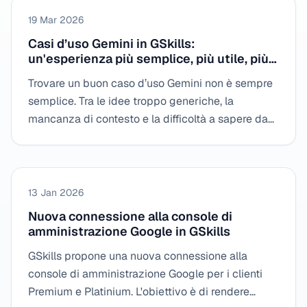
19 Mar 2026
Casi d’uso Gemini in GSkills:
un'esperienza più semplice, più utile, più
personalizzata
Trovare un buon caso d’uso Gemini non è sempre
semplice. Tra le idee troppo generiche, la
mancanza di contesto e la difficoltà a sapere da
dove cominciare, molti utenti rimangono allo
stadio dell'intenzione. Con la sua nuova
esperienza dedicata ai casi d'uso Gemini, GSkills
trasforma una semplice biblioteca di idee in un
13 Jan 2026
percorso guidato, personalizzato e direttamente
Nuova connessione alla console di
utilizzabile.
amministrazione Google in GSkills
GSkills propone una nuova connessione alla
console di amministrazione Google per i clienti
Premium e Platinium. L'obiettivo è di rendere