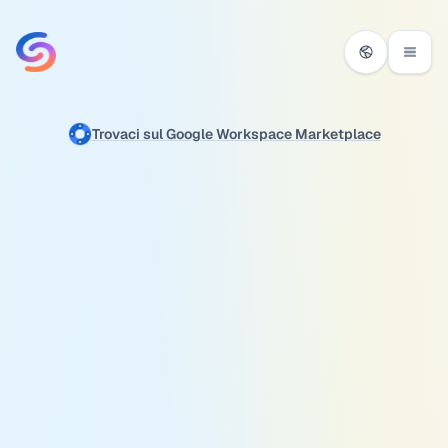
Vai al contenuto
Trovaci sul Google Workspace Marketplace