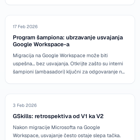
učinio sortiranim, dodeljivim i obradivim za
nekoliko minuta.
17 Feb 2026
Program šampiona: ubrzavanje usvajanja
Google Workspace-a
Migracija na Google Workspace može biti
uspešna... bez usvajanja. Otkrijte zašto su interni
šampioni (ambasadori) ključni za odgovaranje na
pitanja, oslobađanje IT-a i usidravanje novih
upotreba sa GSkills.
3 Feb 2026
GSkills: retrospektiva od V1 ka V2
Nakon migracije Microsofta na Google
Workspace, usvajanje često ostaje slepa tačka.