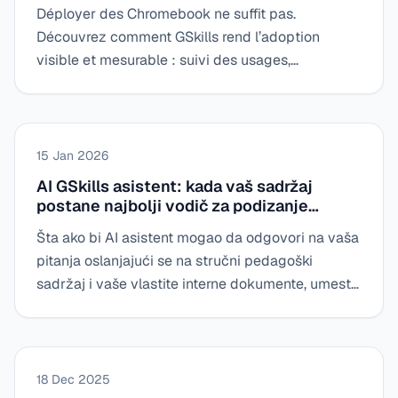
Déployer des Chromebook ne suffit pas.
Découvrez comment GSkills rend l’adoption
visible et mesurable : suivi des usages,
découverte guidée des fonctionnalités et
accompagnement progressif des collaborateurs
au quotidien.
15 Jan 2026
AI GSkills asistent: kada vaš sadržaj
postane najbolji vodič za podizanje
kompetencija
Šta ako bi AI asistent mogao da odgovori na vaša
pitanja oslanjajući se na stručni pedagoški
sadržaj i vaše vlastite interne dokumente, umesto
na generičke odgovore? To je tačno obećanje AI
asistenta GSkills-a.
18 Dec 2025