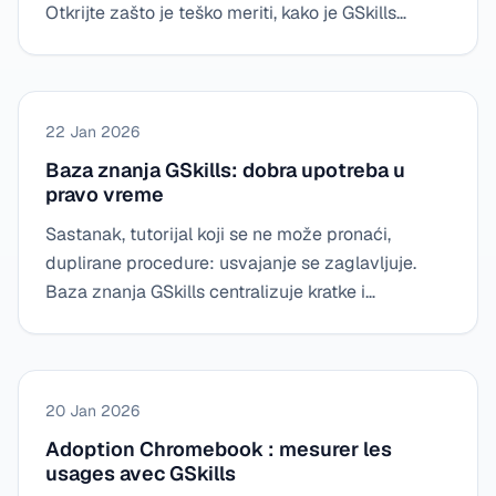
Otkrijte zašto je teško meriti, kako je GSkills
nastao 2023. godine, i zašto se izbor SaaS-a
nametnuo da bi pratio upotrebu tokom vremena.
22 Jan 2026
Baza znanja GSkills: dobra upotreba u
pravo vreme
Sastanak, tutorijal koji se ne može pronaći,
duplirane procedure: usvajanje se zaglavljuje.
Baza znanja GSkills centralizuje kratke i
delotvorne resurse (Docs, Disk, video zapisi,
ponavljanja) da bi brzo pronašla „pravu
manipulaciju“ u kontekstu.
20 Jan 2026
Adoption Chromebook : mesurer les
usages avec GSkills