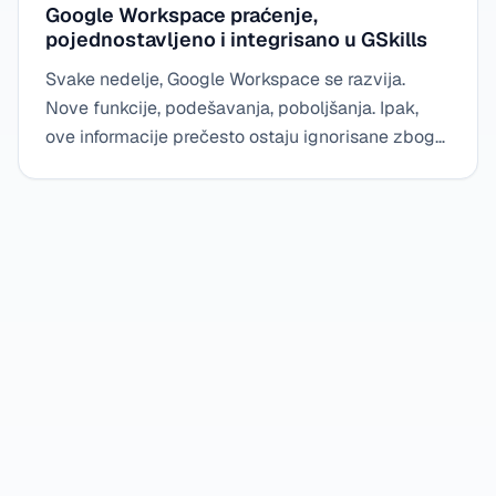
Google Workspace praćenje,
pojednostavljeno i integrisano u GSkills
Svake nedelje, Google Workspace se razvija.
Nove funkcije, podešavanja, poboljšanja. Ipak,
ove informacije prečesto ostaju ignorisane zbog
nedostatka vremena ili jasnoće. Sa
kondenzovanim vestima o Google Workspace-u
integrisanim u GSkills, praćenje postaje
jednostavno, sintetičko i direktno korisno za sve
korisnike, bez napora i preopterećenja.