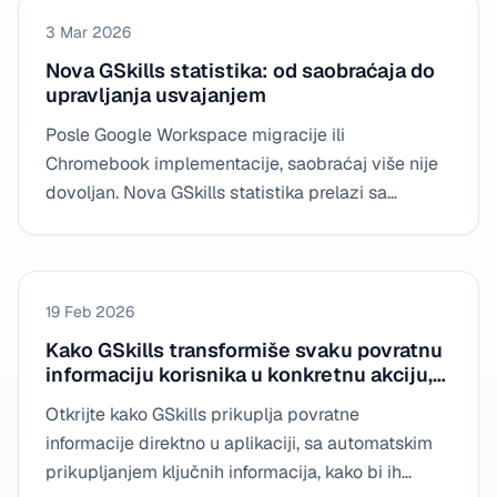
3 Mar 2026
Nova GSkills statistika: od saobraćaja do
upravljanja usvajanjem
Posle Google Workspace migracije ili
Chromebook implementacije, saobraćaj više nije
dovoljan. Nova GSkills statistika prelazi sa
„opservacijskog“ čitanja na „odlučujuće“ čitanje
da bi se izmerio napredak, blokade i prioriteti
akcija.
19 Feb 2026
Kako GSkills transformiše svaku povratnu
informaciju korisnika u konkretnu akciju,
sortiranu, dodeljivu i brzo obradivu
Otkrijte kako GSkills prikuplja povratne
informacije direktno u aplikaciji, sa automatskim
prikupljanjem ključnih informacija, kako bi ih