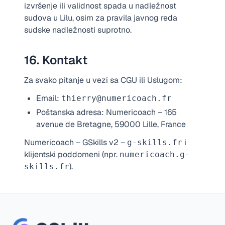
izvršenje ili validnost spada u nadležnost
sudova u Lilu, osim za pravila javnog reda
sudske nadležnosti suprotno.
16. Kontakt
Za svako pitanje u vezi sa CGU ili Uslugom:
Email:
thierry@numericoach.fr
Poštanska adresa: Numericoach – 165
avenue de Bretagne, 59000 Lille, France
Numericoach – GSkills v2 –
i
g-skills.fr
klijentski poddomeni (npr.
numericoach.g-
).
skills.fr