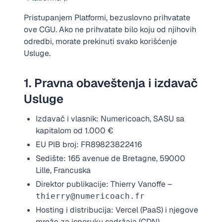
Pristupanjem Platformi, bezuslovno prihvatate
ove CGU. Ako ne prihvatate bilo koju od njihovih
odredbi, morate prekinuti svako korišćenje
Usluge.
1. Pravna obaveštenja i izdavač
Usluge
Izdavač i vlasnik: Numericoach, SASU sa
kapitalom od 1.000 €
EU PIB broj: FR89823822416
Sedište: 165 avenue de Bretagne, 59000
Lille, Francuska
Direktor publikacije: Thierry Vanoffe –
thierry@numericoach.fr
Hosting i distribucija: Vercel (PaaS) i njegove
mreže za isporuku sadržaja (CDN)