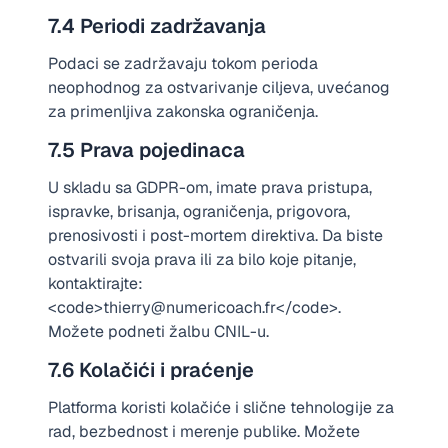
7.4 Periodi zadržavanja
Podaci se zadržavaju tokom perioda
neophodnog za ostvarivanje ciljeva, uvećanog
za primenljiva zakonska ograničenja.
7.5 Prava pojedinaca
U skladu sa GDPR-om, imate prava pristupa,
ispravke, brisanja, ograničenja, prigovora,
prenosivosti i post-mortem direktiva. Da biste
ostvarili svoja prava ili za bilo koje pitanje,
kontaktirajte:
<code>thierry@numericoach.fr</code>.
Možete podneti žalbu CNIL-u.
7.6 Kolačići i praćenje
Platforma koristi kolačiće i slične tehnologije za
rad, bezbednost i merenje publike. Možete