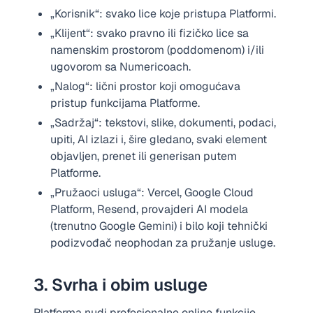
„Korisnik“: svako lice koje pristupa Platformi.
„Klijent“: svako pravno ili fizičko lice sa
namenskim prostorom (poddomenom) i/ili
ugovorom sa Numericoach.
„Nalog“: lični prostor koji omogućava
pristup funkcijama Platforme.
„Sadržaj“: tekstovi, slike, dokumenti, podaci,
upiti, AI izlazi i, šire gledano, svaki element
objavljen, prenet ili generisan putem
Platforme.
„Pružaoci usluga“: Vercel, Google Cloud
Platform, Resend, provajderi AI modela
(trenutno Google Gemini) i bilo koji tehnički
podizvođač neophodan za pružanje usluge.
3. Svrha i obim usluge
Platforma nudi profesionalne online funkcije,