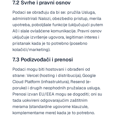
7.2 Svrhe i pravni osnov
Podaci se obrađuju da bi se: pružila Usluga,
administrirali Nalozi, obezbedio pristup, merila
upotreba, poboljšale funkcije (uključujući putem
AI) i slale ovlašćene komunikacije. Pravni osnov
uključuje izvršenje ugovora, legitiman interes i
pristanak kada je to potrebno (posebno
kolačići/marketing).
7.3 Podizvođači i prenosi
Podaci mogu biti hostovani i obrađeni od
strane: Vercel (hosting i distribucija), Google
Cloud Platform (infrastruktura), Resend (e-
poruke) i drugih neophodnih pružalaca usluga.
Prenosi izvan EU/EEA mogu se dogoditi; oni su
tada uokvireni odgovarajućim zaštitnim
merama (standardne ugovorne klauzule,
komplementarne mere) kada je to potrebno.