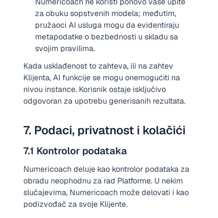
Numericoach ne koristi ponovo vaše upite
za obuku sopstvenih modela; međutim,
pružaoci AI usluga mogu da evidentiraju
metapodatke o bezbednosti u skladu sa
svojim pravilima.
Kada usklađenost to zahteva, ili na zahtev
Klijenta, AI funkcije se mogu onemogućiti na
nivou instance. Korisnik ostaje isključivo
odgovoran za upotrebu generisanih rezultata.
7. Podaci, privatnost i kolačići
7.1 Kontrolor podataka
Numericoach deluje kao kontrolor podataka za
obradu neophodnu za rad Platforme. U nekim
slučajevima, Numericoach može delovati i kao
podizvođač za svoje Klijente.