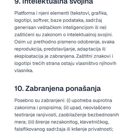
9. Intelektualna svojina
Platforma i njeni elementi (tekstovi, grafika,
logotipi, softver, baze podataka, sadržaj
generisan veštačkom inteligencijom ili ne)
zaštićeni su zakonom o intelektualnoj svojini.
Osim uz prethodno pismeno odobrenje, svaka
reprodukcija, predstavljanje, adaptacija ili
eksploatacija je zabranjena. Zaštitni znakovi i
logotipi trećih strana ostaju vlasništvo njihovih
vlasnika.
10. Zabranjena ponašanja
Posebno su zabranjeni: (i) upotreba suprotna
zakonima i propisima; (ii) upad, neovlašćeno
testiranje ranjivosti, zaobilaženje bezbednosnih
mera; (iii) širenje nezakonitog, klevetničkog,
falsifikovanog sadržaja ili kršenje privatnosti;