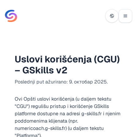
Uslovi korišćenja (CGU)
– GSkills v2
Poslednji put ažurirano: 9. октобар 2025.
Ovi Opšti uslovi korišćenja (u daljem tekstu
"CGU") regulišu pristup i korišćenje GSkills
platforme dostupne na adresi
g-skills.fr
i njenim
poddomenima klijenata (npr.
numericoach.g-skills.fr
) (u daljem tekstu
"Platforma").