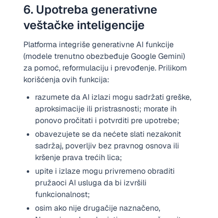
6. Upotreba generativne
veštačke inteligencije
Platforma integriše generativne AI funkcije
(modele trenutno obezbeđuje Google Gemini)
za pomoć, reformulaciju i prevođenje. Prilikom
korišćenja ovih funkcija:
razumete da AI izlazi mogu sadržati greške,
aproksimacije ili pristrasnosti; morate ih
ponovo pročitati i potvrditi pre upotrebe;
obavezujete se da nećete slati nezakonit
sadržaj, poverljiv bez pravnog osnova ili
kršenje prava trećih lica;
upite i izlaze mogu privremeno obraditi
pružaoci AI usluga da bi izvršili
funkcionalnost;
osim ako nije drugačije naznačeno,