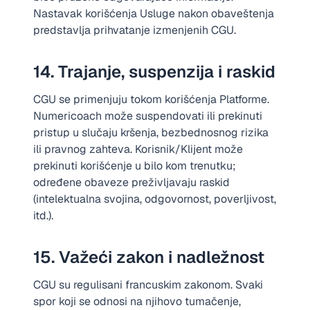
Nastavak korišćenja Usluge nakon obaveštenja
predstavlja prihvatanje izmenjenih CGU.
14. Trajanje, suspenzija i raskid
CGU se primenjuju tokom korišćenja Platforme.
Numericoach može suspendovati ili prekinuti
pristup u slučaju kršenja, bezbednosnog rizika
ili pravnog zahteva. Korisnik/Klijent može
prekinuti korišćenje u bilo kom trenutku;
određene obaveze preživljavaju raskid
(intelektualna svojina, odgovornost, poverljivost,
itd.).
15. Važeći zakon i nadležnost
CGU su regulisani francuskim zakonom. Svaki
spor koji se odnosi na njihovo tumačenje,