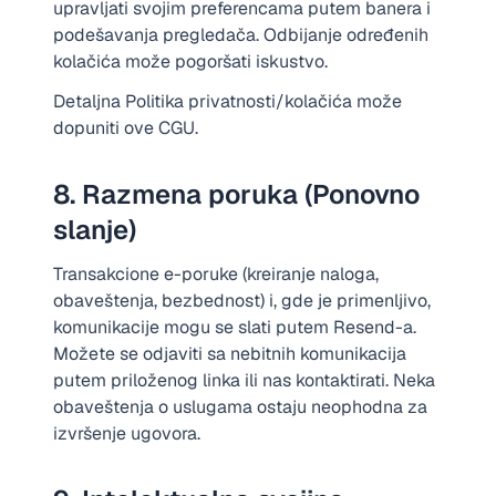
upravljati svojim preferencama putem banera i
podešavanja pregledača. Odbijanje određenih
kolačića može pogoršati iskustvo.
Detaljna Politika privatnosti/kolačića može
dopuniti ove CGU.
8. Razmena poruka (Ponovno
slanje)
Transakcione e-poruke (kreiranje naloga,
obaveštenja, bezbednost) i, gde je primenljivo,
komunikacije mogu se slati putem Resend-a.
Možete se odjaviti sa nebitnih komunikacija
putem priloženog linka ili nas kontaktirati. Neka
obaveštenja o uslugama ostaju neophodna za
izvršenje ugovora.