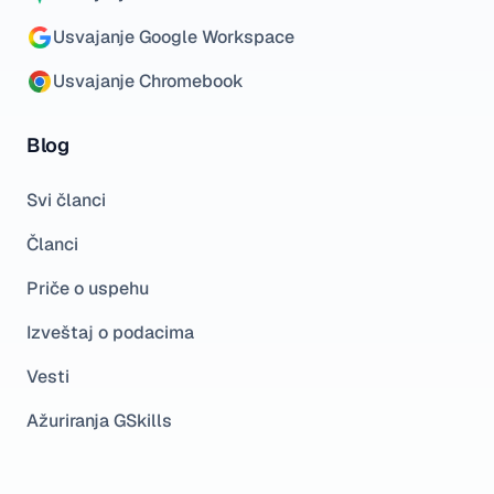
Usvajanje Google Workspace
Usvajanje Chromebook
Blog
Svi članci
Članci
Priče o uspehu
Izveštaj o podacima
Vesti
Ažuriranja GSkills