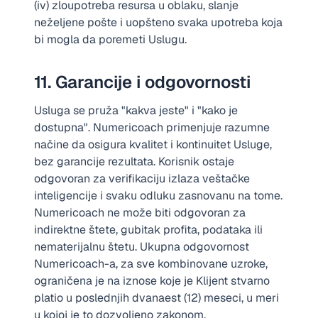
(iv) zloupotreba resursa u oblaku, slanje
neželjene pošte i uopšteno svaka upotreba koja
bi mogla da poremeti Uslugu.
11. Garancije i odgovornosti
Usluga se pruža "kakva jeste" i "kako je
dostupna". Numericoach primenjuje razumne
načine da osigura kvalitet i kontinuitet Usluge,
bez garancije rezultata. Korisnik ostaje
odgovoran za verifikaciju izlaza veštačke
inteligencije i svaku odluku zasnovanu na tome.
Numericoach ne može biti odgovoran za
indirektne štete, gubitak profita, podataka ili
nematerijalnu štetu. Ukupna odgovornost
Numericoach-a, za sve kombinovane uzroke,
ograničena je na iznose koje je Klijent stvarno
platio u poslednjih dvanaest (12) meseci, u meri
u kojoj je to dozvoljeno zakonom.