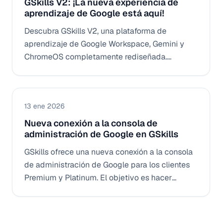
GSkills V2: ¡La nueva experiencia de
aprendizaje de Google está aquí!
Descubra GSkills V2, una plataforma de
aprendizaje de Google Workspace, Gemini y
ChromeOS completamente rediseñada.
Disfrute de una experiencia de usuario intuitiva,
de estadísticas integradas y de un asistente IA
para impulsar la adopción y el compromiso de
13 ene 2026
sus equipos.
Nueva conexión a la consola de
administración de Google en GSkills
GSkills ofrece una nueva conexión a la consola
de administración de Google para los clientes
Premium y Platinum. El objetivo es hacer
visibles, en la plataforma, los principales
indicadores de uso de Google Workspace, de
Gemini y de ChromeOS, con el fin de impulsar