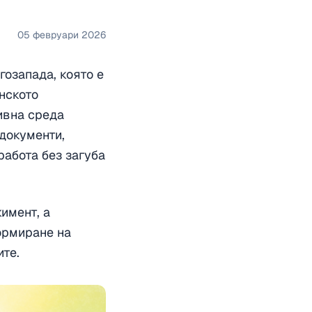
05 февруари 2026
гозапада, която е
нското
ивна среда
 документи,
работа без загуба
имент, а
формиране на
ите.