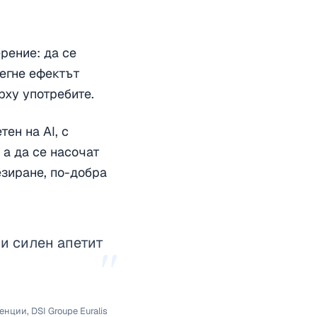
ерение: да се
бегне ефектът
рху употребите.
ен на AI, с
 а да се насочат
езиране, по-добра
и силен апетит
"
нции, DSI Groupe Euralis