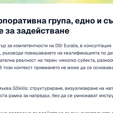
поративна група, едно и с
 за задействане
р за компетентности на DSI Euralis, в консултация 
, ръководи повишаването на квалификацията по ди
кателна реалност на терен: няколко субекта, разно
В този контекст приемането не може да се основав
ъква GSkills: структуриране, визуализиране на на
оста рамка за напредък, без да се умножават инстр