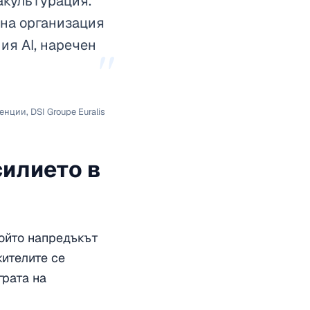
акультурация.
дна организация
ия AI, наречен
"
нции, DSI Groupe Euralis
силието в
 който напредъкът
жителите се
грата на