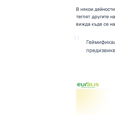
В някои дейности
теглят другите н
вижда къде се на
"
Геймификац
предизвикв