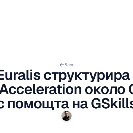
Блог
Euralis структурира
IAcceleration около 
с помощта на GSkill