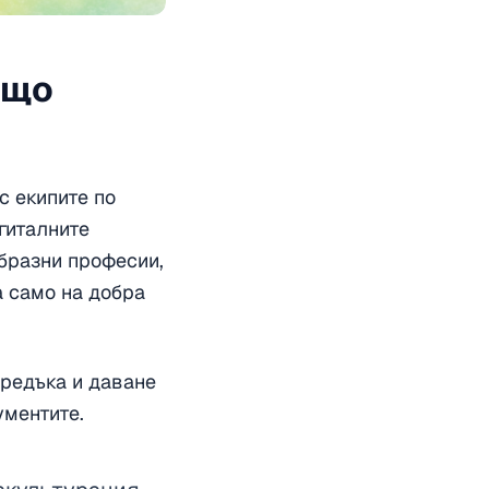
ъщо
с екипите по
гиталните
образни професии,
а само на добра
предъка и даване
ументите.