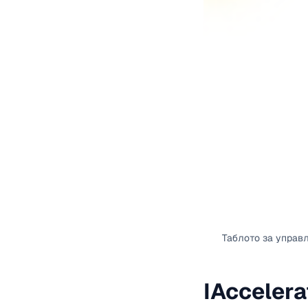
Таблото за управл
IAccelera