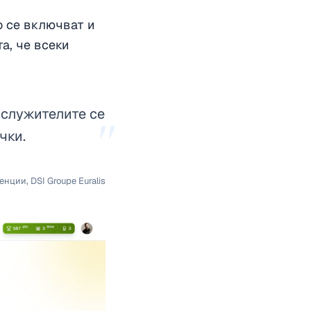
о се включват и
та, че всеки
 служителите се
"
чки.
нции, DSI Groupe Euralis