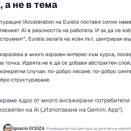
 а не в тема
турация IAcceleration на Euralis поставя силно нам
тивният AI в реалността на работата. И за да се из
трумент“, Euralis залага на ясен път, центриран въ
 изразява в много изразен интерес към курса, посвет
а точка. Идеята не е да се добави абстрактен слой,
конкретни случаи: по-добро писане, по-добро синт
обро структуриране.
раме ядро от много ангажирани потребители 
посветен на AI („Използване на Gemini App“).
Ignacio ECEIZA
,
Ръководител на Центъра за дигитални компете