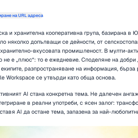
иране на URL адреса
лска и хранителна кооперативна група, базирана в Ю
ло няколко допълващи се дейности, от селскостопа
 хранително-вкусовата промишленост. В мулти-акт
 не е „плюс“: то е ежедневие. Споделяне на добри
екипите, разпространяване на информация, бърза 
gle Workspace се утвърди като обща основа.
тивният AI стана конкретна тема. Не далечен ангаж
тегриране в реални употреби, с ясен залог: транс
оставя AI да остане тема, запазена за най-любопитн