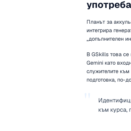
употреба,
Планът за аккуль
интегрира генера
„допълнителен инс
В GSkills това се
Gemini като входн
служителите към 
подготовка, по-д
"
Идентифици
към курса, 