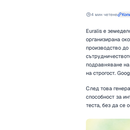
4 мин четене
Коп
Euralis е земеде
организирана око
производство до
сътрудничеството
подравняване на 
на строгост. Goo
След това генера
способност за ин
теста, без да се 