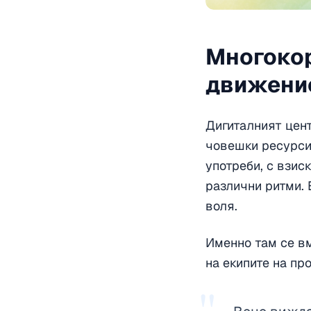
Многокор
движение
Дигиталният центъ
човешки ресурси
употреби, с взис
различни ритми. 
воля.
Именно там се вм
на екипите на пр
"