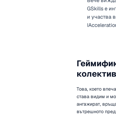
Вече вижда
GSkills е 
и участва 
IAcceleratio
Геймифик
колектив
Това, което впеча
става видим и мо
ангажират, връща
вътрешното пред