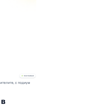
бителите, с подиум
 в