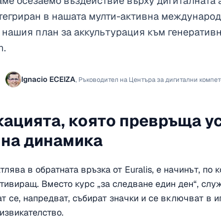
ме осезаемо въздействие върху дигиталната 
интегриран в нашата мулти-активна междунаро
в нашия план за аккультурация към генеративн
n.
Ignacio ECEIZA
,
Ръководител на Центъра за дигитални компете
ацията, която превръща у
на динамика
тлява в обратната връзка от Euralis, е начинът, по
тивиращ. Вместо курс „за следване един ден“, слу
т се, напредват, събират значки и се включват в и
извикателство.