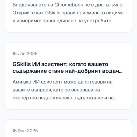
Внедряването на Chromebook не е достатъчно.
Открийте как GSkills прави приемането видимо
и измеримо: проследяване на употребите,
ръководено откриване на функционалностите
и постепенно придружаване на служителите в
ежедневието.
15 Jan 2026
GSkills ИИ асистент: когато вашето
съдържание стане най-добрият водач
за повишаване на уменията
Ами ако ИИ асистент може да отговори на
вашите въпроси, като се основава на
експертно педагогическо съдържание и на
вашите собствени вътрешни документи, а не
на общи отговори? Това е точно обещанието на
ИИ асистента на GSkills.
18 Dec 2025