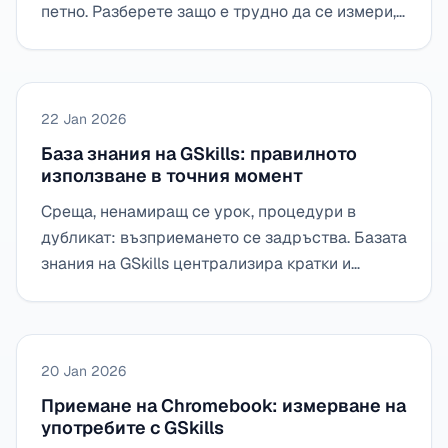
петно. Разберете защо е трудно да се измери,
как GSkills е създаден през 2023 г. и защо
изборът на SaaS е наложен за поддържане на
употребите във времето.
22 Jan 2026
База знания на GSkills: правилното
използване в точния момент
Среща, ненамиращ се урок, процедури в
дубликат: възприемането се задръства. Базата
знания на GSkills централизира кратки и
приложими ресурси (Docs, Drive,
видеоклипове, повторения), за да намери
бързо „правилната манипулация“ в контекста.
20 Jan 2026
Приемане на Chromebook: измерване на
употребите с GSkills