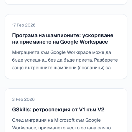
направи сортирани, прехвърлени и обработени
за минути.
17 Feb 2026
Програма на шампионите: ускоряване
на приемането на Google Workspace
Миграцията към Google Workspace може да
бъде успешна… без да бъде приета. Разберете
защо вътрешните шампиони (посланици) са
ключови за отговаряне на въпроси,
облекчаване на ИТ отдела и утвърждаване на
новите употреби с GSkills.
3 Feb 2026
GSkills: ретроспекция от V1 към V2
След миграция на Microsoft към Google
Workspace, приемането често остава сляпо