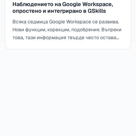
Наблюдението на Google Workspace,
опростено и интегрирано в GSkills
Всяка седмица Google Workspace се развива.
Нови функции, корекции, подобрения. Въпреки
това, тази информация твърде често остава
пренебрегната поради липса на време или
яснота. С обобщението на новините на Google
Workspace, интегрирано в GSkills,
наблюдението става просто, синтетично и
директно полезно за всички потребители, без
усилие или претоварване.