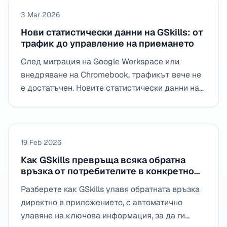
3 Mar 2026
Нови статистически данни на GSkills: от
трафик до управление на приемането
След миграция на Google Workspace или
внедряване на Chromebook, трафикът вече не
е достатъчен. Новите статистически данни на
GSkills преминават от четене „констатация“
към четене „решение“ за измерване на
напредъка, блокажите и приоритетите на
действията.
19 Feb 2026
Как GSkills превръща всяка обратна
връзка от потребителите в конкретно
действие, сортирано, прехвърлено и
Разберете как GSkills улавя обратната връзка
обработено бързо
директно в приложението, с автоматично
улавяне на ключова информация, за да ги