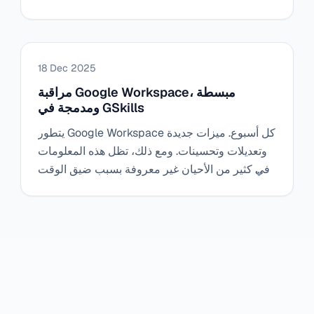
مقاطع فيديو، عمليات إعادة تشغيل) للعثور بسرعة
على "التلاعب الصحيح" في السياق.
18 Dec 2025
مراقبة Google Workspace، مبسطة
ومدمجة في GSkills
يتطور Google Workspace كل أسبوع. ميزات جديدة
وتعديلات وتحسينات. ومع ذلك، تظل هذه المعلومات
في كثير من الأحيان غير معروفة بسبب ضيق الوقت
أو الوضوح. مع ملخص أخبار Google Workspace
المدمج في GSkills، تصبح المراقبة بسيطة وموجزة
ومفيدة بشكل مباشر لجميع المستخدمين، دون جهد
أو زيادة في العبء.