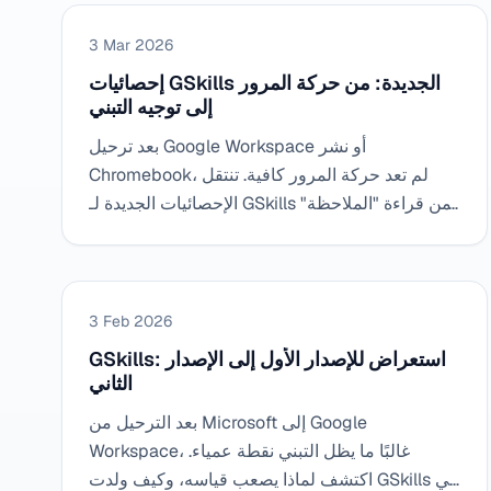
3 Mar 2026
إحصائيات GSkills الجديدة: من حركة المرور
إلى توجيه التبني
بعد ترحيل Google Workspace أو نشر
Chromebook، لم تعد حركة المرور كافية. تنتقل
الإحصائيات الجديدة لـ GSkills من قراءة "الملاحظة"
إلى قراءة "القرار" لقياس التقدم والعقبات وأولويات
العمل.
3 Feb 2026
GSkills: استعراض للإصدار الأول إلى الإصدار
الثاني
بعد الترحيل من Microsoft إلى Google
Workspace، غالبًا ما يظل التبني نقطة عمياء.
اكتشف لماذا يصعب قياسه، وكيف ولدت GSkills في