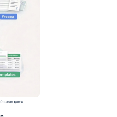
 gösteren şema
an