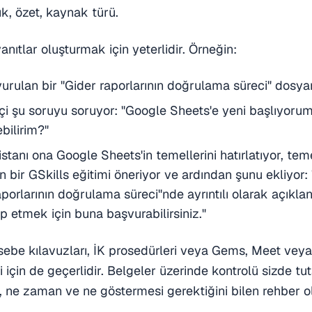
ık, özet, kaynak türü.
anıtlar oluşturmak için yeterlidir. Örneğin:
vurulan bir "Gider raporlarının doğrulama süreci" dosyan
ikçi şu soruyu soruyor: "Google Sheets'e yeni başlıyorum
ebilirim?"
stanı ona Google Sheets'in temellerini hatırlatıyor, tem
 bir GSkills eğitimi öneriyor ve ardından şunu ekliyor: 
porlarının doğrulama süreci"nde ayrıntılı olarak açıklanm
p etmek için buna başvurabilirsiniz."
be kılavuzları, İK prosedürleri veya Gems, Meet veya Dr
için de geçerlidir. Belgeler üzerinde kontrolü sizde tut
, ne zaman ve ne göstermesi gerektiğini bilen rehber ol