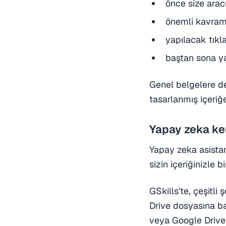
önce size aracı
önemli kavraml
yapılacak tıkla
baştan sona ya
Genel belgelere de
tasarlanmış içeriğe
Yapay zeka ken
Yapay zeka asistanı
sizin içeriğinizle b
GSkills'te, çeşitli 
Drive dosyasına bağ
veya Google Drive'