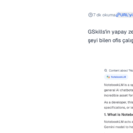
7 dk okuma
URL'yi
GSkills'in yapay 
şeyi bilen ofis çalı