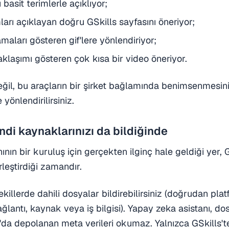
 basit terimlerle açıklıyor;
arı açıklayan doğru GSkills sayfasını öneriyor;
maları gösteren gif'lere yönlendiriyor;
klaşımı gösteren çok kısa bir video öneriyor.
ğil, bu araçların bir şirket bağlamında benimsenmesin
 yönlendirilirsiniz.
di kaynaklarınızı da bildiğinde
nın bir kuruluş için gerçekten ilginç hale geldiği yer, G
irleştirdiği zamandır.
şekillerde dahili dosyalar bildirebilirsiniz (doğrudan plat
lantı, kaynak veya iş bilgisi). Yapay zeka asistanı, dosy
da depolanan meta verileri okumaz. Yalnızca GSkills'te