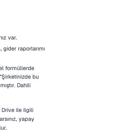
ız var.
, gider raporlarımı
el formüllerde
"Şirketinizde bu
ıştır. Dahili
ive ile ilgili
arsınız, yapay
ur.