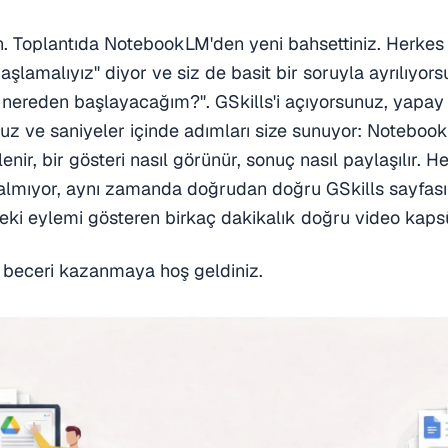
. Toplantıda NotebookLM'den yeni bahsettiniz. Herkes ba
şlamalıyız" diyor ve siz de basit bir soruyla ayrılıyo
nereden başlayacağım?". GSkills'i açıyorsunuz, yapay 
z ve saniyeler içinde adımları size sunuyor: Notebook
enir, bir gösteri nasıl görünür, sonuç nasıl paylaşılır.
mıyor, aynı zamanda doğrudan doğru GSkills sayfasını,
ki eylemi gösteren birkaç dakikalık doğru video kapsü
 beceri kazanmaya hoş geldiniz.