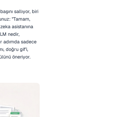
şını sallıyor, biri
rsunuz: "Tamam,
zeka asistanına
LM nedir,
 Her adımda sadece
 doğru gif'i,
lünü öneriyor.