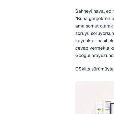
Sahneyi hayal edin
"Buna gerçekten ba
ama somut olarak 
soruyu soruyorsunu
kaynaklar nasıl ekl
cevap vermekle kal
Google arayüzünde
GSkills sürümüyle