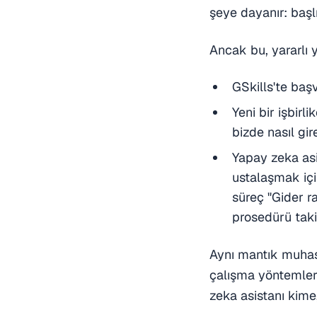
şeye dayanır: başl
Ancak bu, yararlı y
GSkills'te baş
Yeni bir işbirl
bizde nasıl gir
Yapay zeka asi
ustalaşmak için
süreç "Gider ra
prosedürü taki
Aynı mantık muhase
çalışma yöntemleri 
zeka asistanı kime