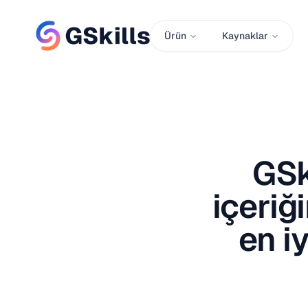
Ürün
Kaynaklar
GSk
içeriğ
en i