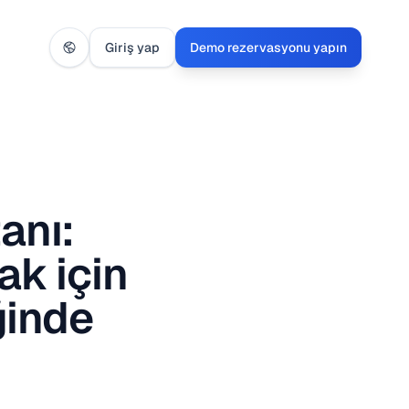
Giriş yap
Demo rezervasyonu yapın
anı:
ak için
ğinde