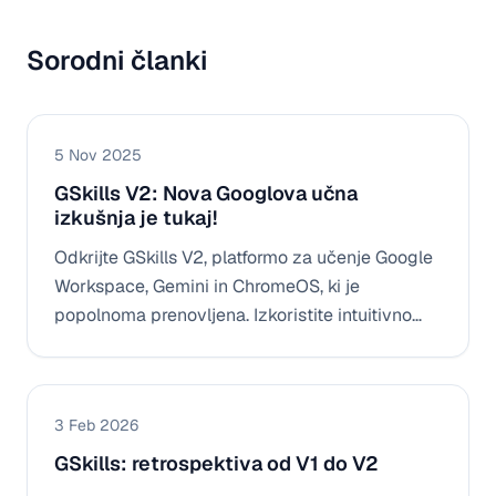
Sorodni članki
5 Nov 2025
GSkills V2: Nova Googlova učna
izkušnja je tukaj!
Odkrijte GSkills V2, platformo za učenje Google
Workspace, Gemini in ChromeOS, ki je
popolnoma prenovljena. Izkoristite intuitivno
uporabniško izkušnjo, vgrajeno statistiko in
pomočnika IA, da povečate sprejetje in
angažiranost vaših ekip.
3 Feb 2026
GSkills: retrospektiva od V1 do V2