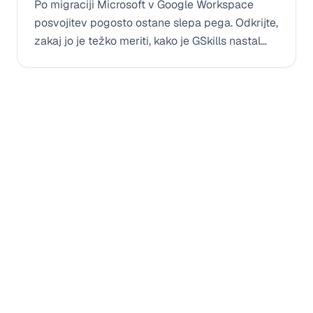
Po migraciji Microsoft v Google Workspace
posvojitev pogosto ostane slepa pega. Odkrijte,
zakaj jo je težko meriti, kako je GSkills nastal
leta 2023 in zakaj je bila izbira SaaS nujna za
podporo uporabi skozi čas.