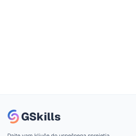
Rezervirajte predstavitev
Brezplačna preizkusna različica
Kreditna kartica ni potrebna
Dajte vam ključe do uspešnega sprejetja