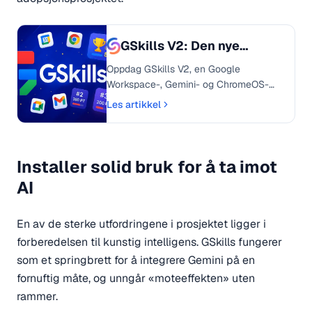
GSkills V2: Den nye
Google-
Oppdag GSkills V2, en Google
læringsopplevelsen er
Workspace-, Gemini- og ChromeOS-
læringsplattform som er fullstendig
her!
Les artikkel
redesignet. Dra nytte av en intuitiv
brukeropplevelse, integrert statistikk og
en AI-assistent for å øke bruken og
engasjementet til teamene dine.
Installer solid bruk for å ta imot
AI
En av de sterke utfordringene i prosjektet ligger i
forberedelsen til kunstig intelligens. GSkills fungerer
som et springbrett for å integrere Gemini på en
fornuftig måte, og unngår «moteeffekten» uten
rammer.