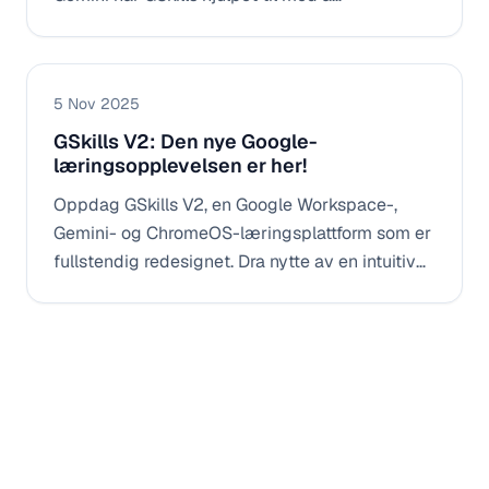
transformere KI til en nyttig refleks: gradvis
innføring, gode fremgangsmåter og
kompetanseheving tilpasset
5 Nov 2025
forretningsbehovene.
GSkills V2: Den nye Google-
læringsopplevelsen er her!
Oppdag GSkills V2, en Google Workspace-,
Gemini- og ChromeOS-læringsplattform som er
fullstendig redesignet. Dra nytte av en intuitiv
brukeropplevelse, integrert statistikk og en AI-
assistent for å øke bruken og engasjementet til
teamene dine.