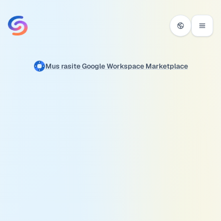
Praleisti į turinį
Mus rasite Google Workspace Marketplace