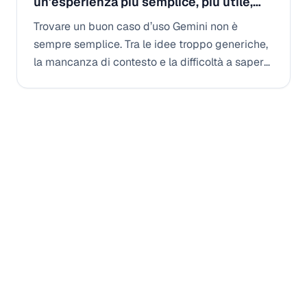
un'esperienza più semplice, più utile,
più personalizzata
Trovare un buon caso d’uso Gemini non è
sempre semplice. Tra le idee troppo generiche,
la mancanza di contesto e la difficoltà a sapere
da dove cominciare, molti utenti rimangono allo
stadio dell'intenzione. Con la sua nuova
esperienza dedicata ai casi d'uso Gemini,
GSkills trasforma una semplice biblioteca di
idee in un percorso guidato, personalizzato e
direttamente utilizzabile.