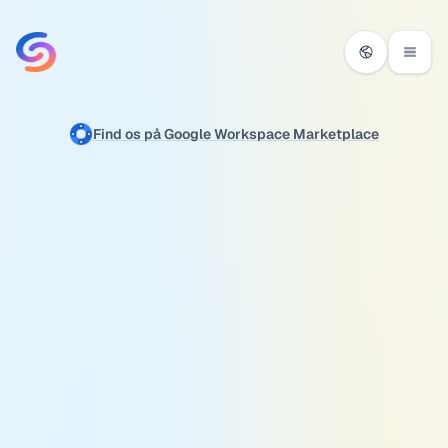
Spring til indhold
Find os på Google Workspace Marketplace