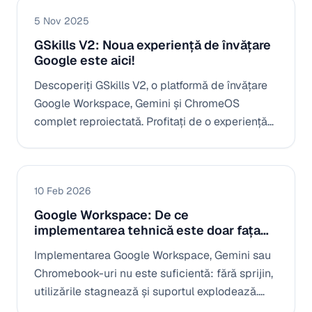
5 Nov 2025
GSkills V2: Noua experiență de învățare
Google este aici!
Descoperiți GSkills V2, o platformă de învățare
Google Workspace, Gemini și ChromeOS
complet reproiectată. Profitați de o experiență
de utilizator intuitivă, de statistici integrate și
de un asistent IA pentru a stimula adoptarea și
implicarea echipelor dvs.
10 Feb 2026
Google Workspace: De ce
implementarea tehnică este doar fața
vizibilă a aisbergului
Implementarea Google Workspace, Gemini sau
Chromebook-uri nu este suficientă: fără sprijin,
utilizările stagnează și suportul explodează.
Descoperiți cum GSkills umple golul de