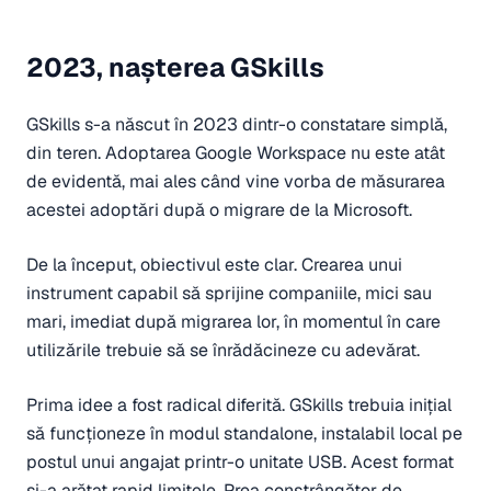
2023, nașterea GSkills
GSkills s-a născut în 2023 dintr-o constatare simplă,
din teren. Adoptarea Google Workspace nu este atât
de evidentă, mai ales când vine vorba de măsurarea
acestei adoptări după o migrare de la Microsoft.
De la început, obiectivul este clar. Crearea unui
instrument capabil să sprijine companiile, mici sau
mari, imediat după migrarea lor, în momentul în care
utilizările trebuie să se înrădăcineze cu adevărat.
Prima idee a fost radical diferită. GSkills trebuia inițial
să funcționeze în modul standalone, instalabil local pe
postul unui angajat printr-o unitate USB. Acest format
și-a arătat rapid limitele. Prea constrângător de