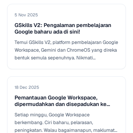
5 Nov 2025
GSkills V2: Pengalaman pembelajaran
Google baharu ada di sini!
Temui GSkills V2, platform pembelajaran Google
Workspace, Gemini dan ChromeOS yang direka
bentuk semula sepenuhnya. Nikmati
pengalaman pengguna yang intuitif, statistik
bersepadu dan pembantu AI untuk
meningkatkan penggunaan dan penglibatan
18 Dec 2025
pasukan anda.
Pemantauan Google Workspace,
dipermudahkan dan disepadukan ke
dalam GSkills
Setiap minggu, Google Workspace
berkembang. Ciri baharu, pelarasan,
peningkatan. Walau bagaimanapun, maklumat