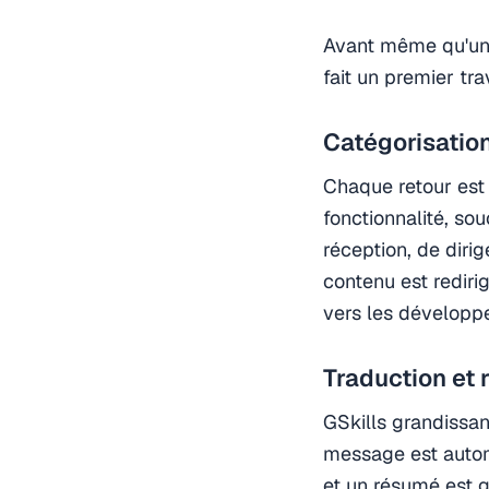
Avant même qu'un m
fait un premier tra
Catégorisatio
Chaque retour est
fonctionnalité, sou
réception, de dirig
contenu est redir
vers les développeu
Traduction et
GSkills grandissant
message est automa
et un résumé est gé