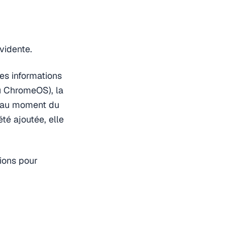
vidente.
es informations
u ChromeOS), la
it au moment du
été ajoutée, elle
tions pour