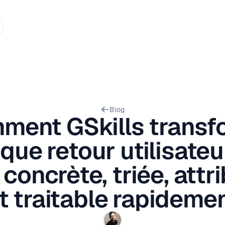
Blog
ment GSkills transf
que retour utilisateu
 concrète, triée, attr
t traitable rapideme