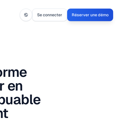
Se connecter
Réserver une démo
orme
r en
ibuable
nt