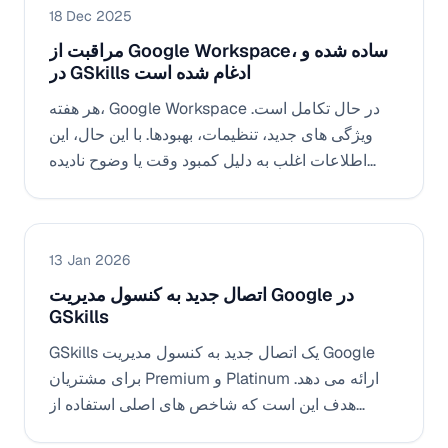
18 Dec 2025
مراقبت از Google Workspace، ساده شده و
در GSkills ادغام شده است
هر هفته، Google Workspace در حال تکامل است.
ویژگی های جدید، تنظیمات، بهبودها. با این حال، این
اطلاعات اغلب به دلیل کمبود وقت یا وضوح نادیده
گرفته می شود. با خلاصه اخبار Google Workspace
ادغام شده در GSkills، مراقبت ساده، خلاصه و
مستقیماً برای همه کاربران مفید می شود، بدون تلاش
13 Jan 2026
یا اضافه بار.
اتصال جدید به کنسول مدیریت Google در
GSkills
GSkills یک اتصال جدید به کنسول مدیریت Google
برای مشتریان Premium و Platinum ارائه می دهد.
هدف این است که شاخص های اصلی استفاده از
Google Workspace، Gemini و ChromeOS را در