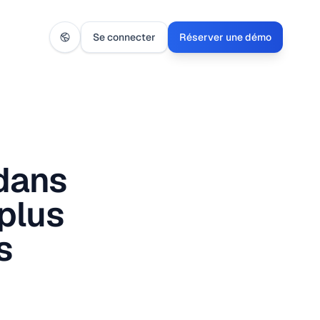
Se connecter
Réserver une démo
 dans
 plus
s