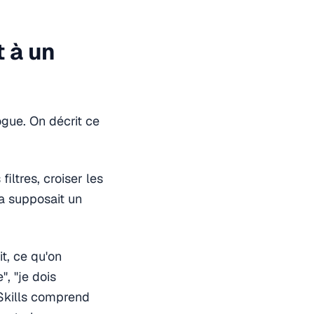
 à un
ogue. On décrit ce
filtres, croiser les
ça supposait un
t, ce qu'on
, "je dois
GSkills comprend